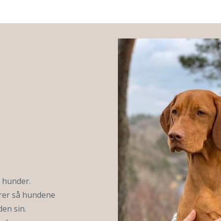
e hunder.
rer så hundene
den sin.