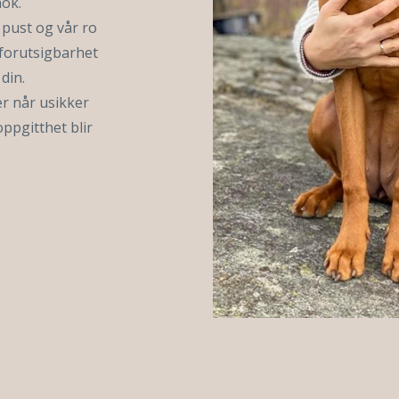
nok.
pust og vår ro
 forutsigbarhet
din.
er når usikker
oppgitthet blir